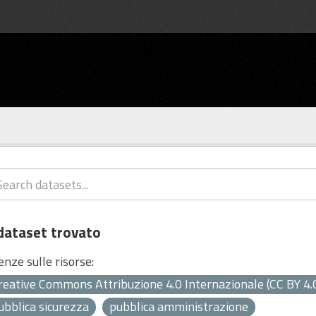
dataset trovato
enze sulle risorse:
reative Commons Attribuzione 4.0 Internazionale (CC BY 4.
ubblica sicurezza
pubblica amministrazione