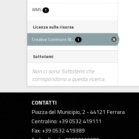
WMS
1
Licenze sulle risorse
Creative Commons At...
1
Sottotemi
Non ci sono Sottotemi che
corrispondono a questa ricerca
CONTATTI
Piazza del Municipio, 2 - 44121 Ferrara
Centralino: +39 0532 419111
Fax: +39 0532 419389