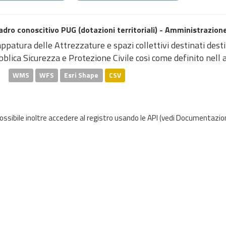
dro conoscitivo PUG (dotazioni territoriali) - Amministrazione
patura delle Attrezzature e spazi collettivi destinati dest
blica Sicurezza e Protezione Civile cosi come definito nell at
WMS
WFS
Esri Shape
CSV
possibile inoltre accedere al registro usando le
API
(vedi
Documentazion