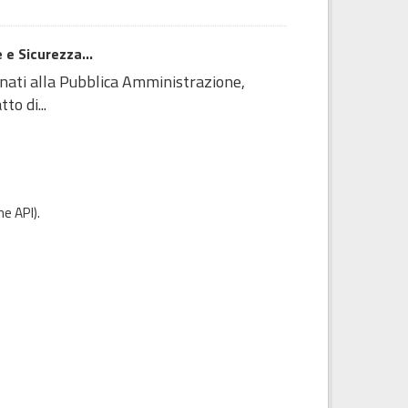
 e Sicurezza...
inati alla Pubblica Amministrazione,
to di...
e API
).