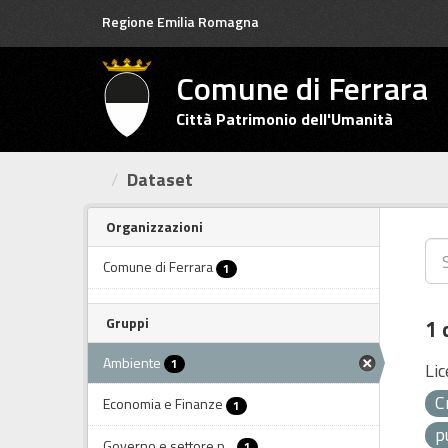
Salta
Regione Emilia Romagna
al
contenuto
Comune di Ferrara
Città Patrimonio dell'Umanità
Dataset
Organizzazioni
Comune di Ferrara
1
Gruppi
1 
Ambiente
1
Lic
C
Economia e Finanze
1
p
Governo e settore p...
1