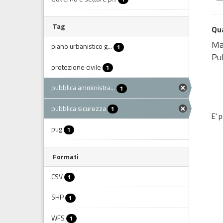
Tag
Qua
Map
piano urbanistico g...
1
Pub
protezione civile
1
pubblica amministra...
1
pubblica sicurezza
1
E' 
pug
1
Formati
CSV
1
SHP
1
WFS
1