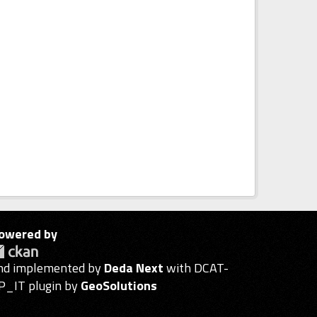
owered by
nd implemented by
Deda Next
with DCAT-
P_IT plugin by
GeoSolutions