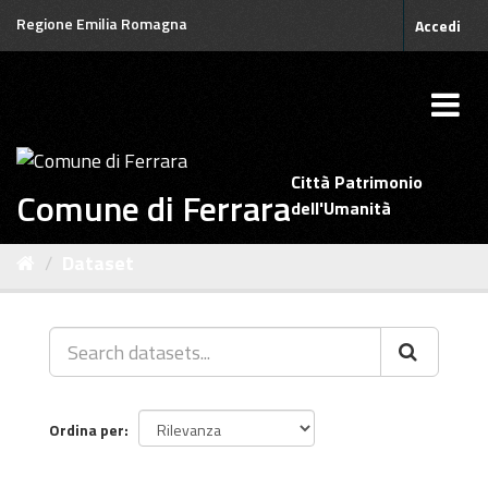
Salta
Regione Emilia Romagna
Accedi
al
contenuto
Città Patrimonio
Comune di Ferrara
dell'Umanità
Dataset
Ordina per