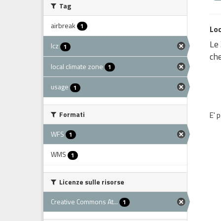
Tag
airbreak
1
Loc
Le 
lcz
1
che
local climate zone
1
usage
1
Formati
E' 
WFS
1
WMS
1
Licenze sulle risorse
Creative Commons At...
1