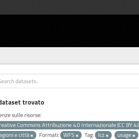
dataset trovato
enze sulle risorse:
reative Commons Attribuzione 4.0 Internazionale (CC BY 4.
egioni e città
Formati:
WFS
Tag:
lcz
usage