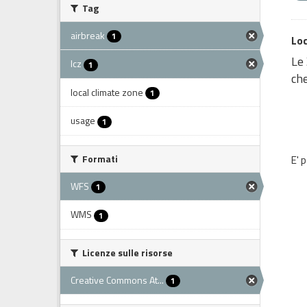
Tag
airbreak
1
Loc
Le 
lcz
1
che
local climate zone
1
usage
1
Formati
E' 
WFS
1
WMS
1
Licenze sulle risorse
Creative Commons At...
1