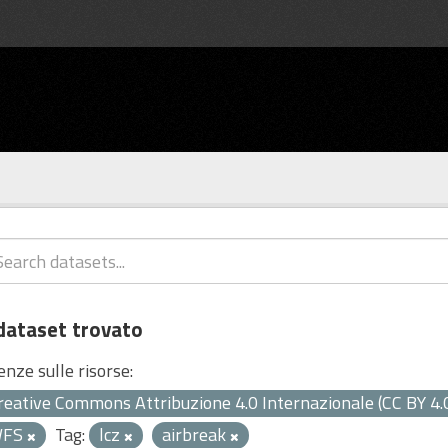
dataset trovato
enze sulle risorse:
reative Commons Attribuzione 4.0 Internazionale (CC BY 4.
WFS
Tag:
lcz
airbreak