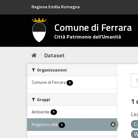
Salta
Regione Emilia Romagna
al
contenuto
Comune di Ferrara
Città Patrimonio dell'Umanità
Dataset
Organizzazioni
Comune di Ferrara
1
Gruppi
1 
Ambiente
1
Lic
C
Regioni e città
1