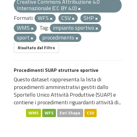
Creative Commons Attribuzione 4.0
Internazionale (CC BY 4.0)
Formati:
WFS
CSV
SHP
WMS
Tag:
impianto sportivo
sport
procedimento
Risultato del Filtro
Procedimenti SUAP strutture sportive
Questo dataset rappresenta la lista di
procedimenti amministrativi gestiti dallo
Sportello Unico Attività Produttive (SUAP) e
contiene i procedimenti riguardanti attività di...
WMS
WFS
Esri Shape
CSV