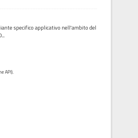
diante specifico applicativo nell'ambito del
...
e API
).