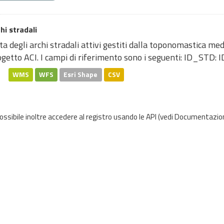
hi stradali
ta degli archi stradali attivi gestiti dalla toponomastica me
getto ACI. I campi di riferimento sono i seguenti: ID_STD: ID
WMS
WFS
Esri Shape
CSV
possibile inoltre accedere al registro usando le
API
(vedi
Documentazion