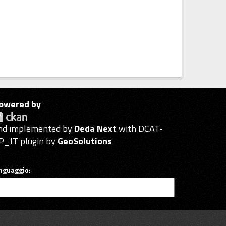
owered by
nd implemented by
Deda Next
with DCAT-
P_IT plugin by
GeoSolutions
inguaggio