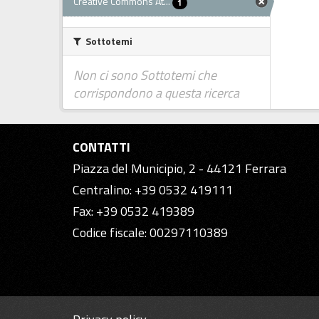
Creative Commons At...
1
Sottotemi
Non ci sono Sottotemi che
corrispondono a questa ricerca
CONTATTI
Piazza del Municipio, 2 - 44121 Ferrara
Centralino: +39 0532 419111
Fax: +39 0532 419389
Codice fiscale: 00297110389