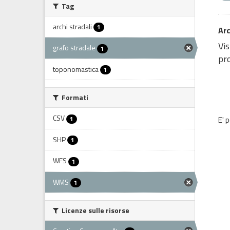
Tag
archi stradali
1
Arc
Vis
grafo stradale
1
pro
toponomastica
1
Formati
CSV
1
E' 
SHP
1
WFS
1
WMS
1
Licenze sulle risorse