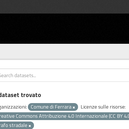
dataset trovato
ganizzazioni:
Comune di Ferrara
Licenze sulle risorse:
reative Commons Attribuzione 4.0 Internazionale (CC BY 4.
rafo stradale