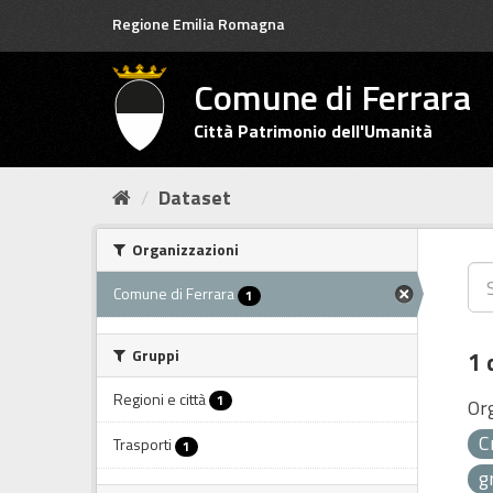
Salta
Regione Emilia Romagna
al
contenuto
Comune di Ferrara
Città Patrimonio dell'Umanità
Dataset
Organizzazioni
Comune di Ferrara
1
Gruppi
1 
Regioni e città
1
Or
C
Trasporti
1
g