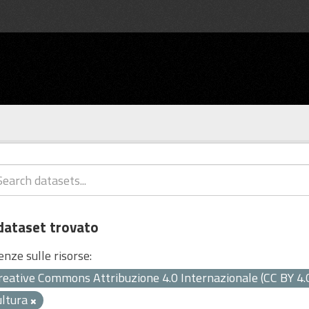
dataset trovato
enze sulle risorse:
reative Commons Attribuzione 4.0 Internazionale (CC BY 4.
ultura