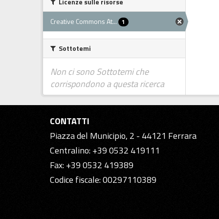
Licenze sulle risorse
Creative Commons At...
1
Sottotemi
Non ci sono Sottotemi che
corrispondono a questa ricerca
CONTATTI
Piazza del Municipio, 2 - 44121 Ferrara
Centralino: +39 0532 419111
Fax: +39 0532 419389
Codice fiscale: 00297110389