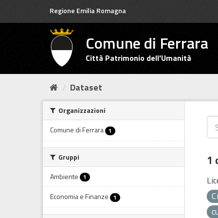
Salta
Regione Emilia Romagna
al
contenuto
Comune di Ferrara
Città Patrimonio dell'Umanità
Dataset
Organizzazioni
Comune di Ferrara
1
Gruppi
1 
Ambiente
1
Lic
C
Economia e Finanze
1
c