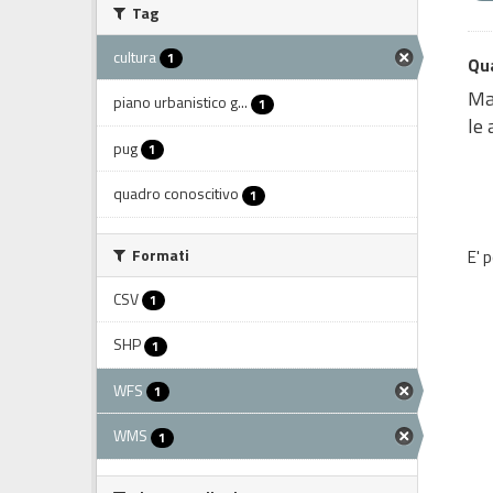
Tag
cultura
1
Qua
Map
piano urbanistico g...
1
le 
pug
1
quadro conoscitivo
1
Formati
E' 
CSV
1
SHP
1
WFS
1
WMS
1