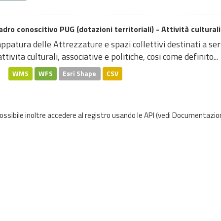
dro conoscitivo PUG (dotazioni territoriali) - Attività culturali
patura delle Attrezzature e spazi collettivi destinati a serv
attivita culturali, associative e politiche, cosi come definito...
WMS
WFS
Esri Shape
CSV
possibile inoltre accedere al registro usando le
API
(vedi
Documentazion