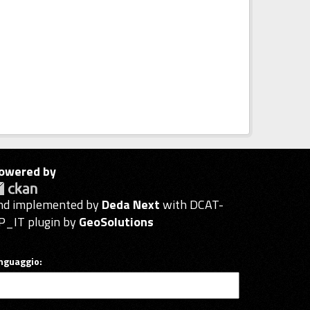
owered by
nd implemented by
Deda Next
with DCAT-
P_IT plugin by
GeoSolutions
inguaggio