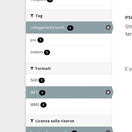
Tag
PSC
St
collegamento territ...
1
ter
psc
1
sistemi
1
Formati
E' 
SHP
1
WFS
1
WMS
1
Licenze sulle risorse