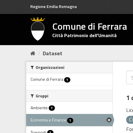
Salta
Regione Emilia Romagna
al
contenuto
Comune di Ferrara
Città Patrimonio dell'Umanità
Dataset
Organizzazioni
Comune di Ferrara
1
Gruppi
1 
Ambiente
1
Lic
C
Economia e Finanze
1
Fo
Trasporti
1