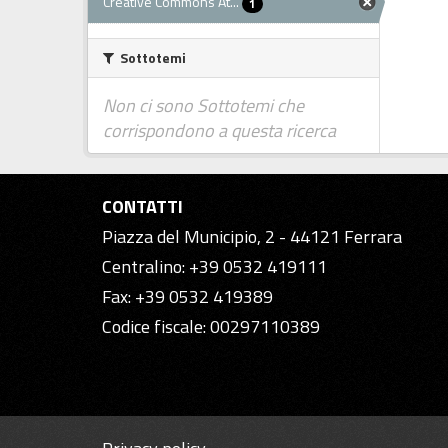
Creative Commons At...
1
Sottotemi
Non ci sono Sottotemi che
corrispondono a questa ricerca
CONTATTI
Piazza del Municipio, 2 - 44121 Ferrara
Centralino: +39 0532 419111
Fax: +39 0532 419389
Codice fiscale: 00297110389