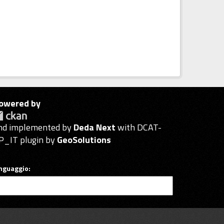
owered by
nd implemented by
Deda Next
with DCAT-
P_IT plugin by
GeoSolutions
inguaggio