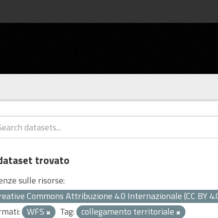
dataset trovato
enze sulle risorse:
reative Commons Attribuzione 4.0 Internazionale (CC BY 4.
rmati:
WFS
Tag:
collegamento territoriale