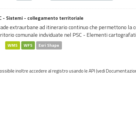
 - Sistemi - collegamento territoriale
rade extraurbane ad itinerario continuo che permettono la c
ritorio comunale indviduate nel PSC - Elementi cartografati 
WMS
WFS
Esri Shape
possibile inoltre accedere al registro usando le
API
(vedi
Documentazion