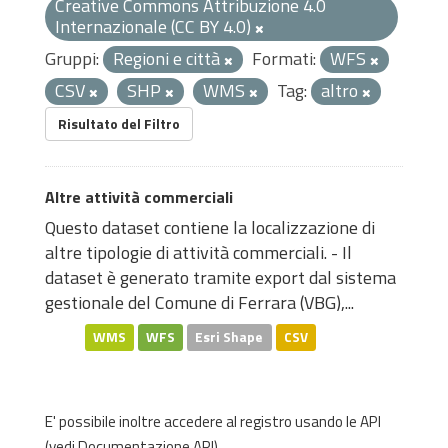
Creative Commons Attribuzione 4.0
Internazionale (CC BY 4.0)
Gruppi:
Regioni e città
Formati:
WFS
CSV
SHP
WMS
Tag:
altro
Risultato del Filtro
Altre attività commerciali
Questo dataset contiene la localizzazione di
altre tipologie di attività commerciali. - Il
dataset è generato tramite export dal sistema
gestionale del Comune di Ferrara (VBG),...
WMS
WFS
Esri Shape
CSV
E' possibile inoltre accedere al registro usando le
API
(vedi
Documentazione API
).