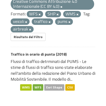
Creative Commons Attribuzione 4.0
Internazionale (CC BY 4.0)
Formati:
WFS
SHP
WMS
Tag:
veicoli
traffico
pums
airbreak
Risultato del Filtro
Traffico in orario di punta (2018)
Flussi di traffico detrminati dal PUMS - Le
stime di flussi di traffico sono state elaborate
nell'ambito della redazione del Piano Urbano di
Mobilità Sostenibile. Il modello di...
WMS
WFS
Esri Shape
CSV