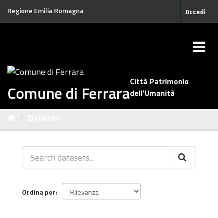
Salta
Regione Emilia Romagna
Accedi
al
contenuto
Città Patrimonio
Comune di Ferrara
dell'Umanità
Dataset
Ordina per