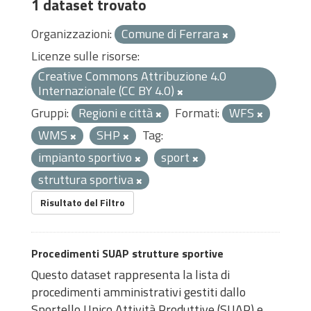
1 dataset trovato
Organizzazioni:
Comune di Ferrara
Licenze sulle risorse:
Creative Commons Attribuzione 4.0
Internazionale (CC BY 4.0)
Gruppi:
Regioni e città
Formati:
WFS
WMS
SHP
Tag:
impianto sportivo
sport
struttura sportiva
Risultato del Filtro
Procedimenti SUAP strutture sportive
Questo dataset rappresenta la lista di
procedimenti amministrativi gestiti dallo
Sportello Unico Attività Produttive (SUAP) e