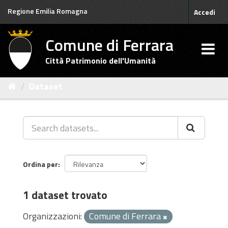
Salta
Regione Emilia Romagna
Accedi
al
contenuto
Comune di Ferrara
Città Patrimonio dell'Umanità
Dataset
Ordina per
1 dataset trovato
Organizzazioni:
Comune di Ferrara