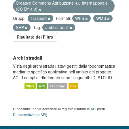
Creative Commons Attribuzione 4.0 Internazionale
(CC BY 4.0)
Gruppi:
Trasporti
Formati:
WFS
WMS
SHP
Tag:
archi stradali
Risultato del Filtro
Archi stradali
Vista degli archi stradali attivi gestiti dalla toponomastica
mediante specifico applicativo nell'ambito del progetto
ACI. I campi di riferimento sono i seguenti: ID_STD: ID...
WMS
WFS
Esri Shape
CSV
E' possibile inoltre accedere al registro usando le
API
(vedi
Documentazione API
).