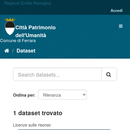
Salta
Regione Emilia Romagna
al
Accedi
contenuto
Città Patrimonio
dell'Umanità
Comune di Ferrara
Dataset
Ordina per
1 dataset trovato
Licenze sulle risorse: