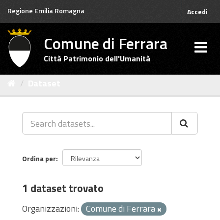
Salta
Regione Emilia Romagna
Accedi
al
contenuto
Comune di Ferrara
Città Patrimonio dell'Umanità
Dataset
Ordina per
1 dataset trovato
Organizzazioni:
Comune di Ferrara