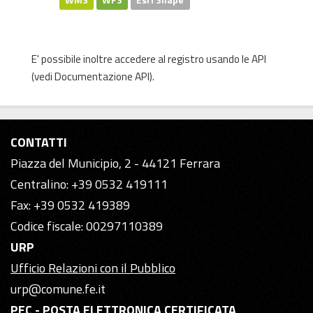
WMS
WFS
Esri Shape
E' possibile inoltre accedere al registro usando le
API
(vedi
Documentazione API
).
CONTATTI
Piazza del Municipio, 2 - 44121 Ferrara
Centralino: +39 0532 419111
Fax: +39 0532 419389
Codice fiscale: 00297110389
URP
Ufficio Relazioni con il Pubblico
urp@comune.fe.it
PEC - POSTA ELETTRONICA CERTIFICATA