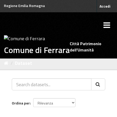
Salta
Regione Emilia Romagna
Accedi
al
contenuto
Città Patrimonio
Comune di Ferrara
dell'Umanità
Dataset
Ordina per