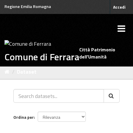
Salta
Regione Emilia Romagna
Accedi
al
contenuto
Città Patrimonio
Comune di Ferrara
dell'Umanità
Dataset
Ordina per