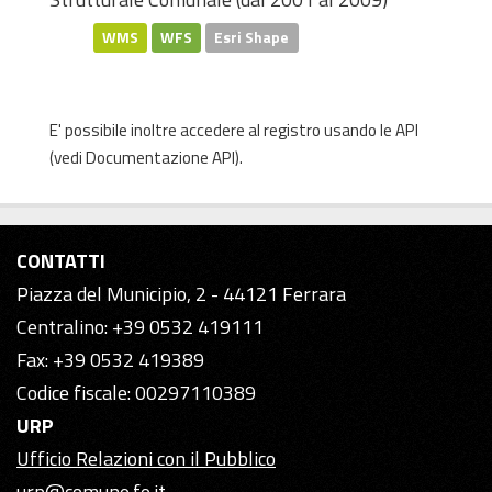
WMS
WFS
Esri Shape
E' possibile inoltre accedere al registro usando le
API
(vedi
Documentazione API
).
CONTATTI
Piazza del Municipio, 2 - 44121 Ferrara
Centralino: +39 0532 419111
Fax: +39 0532 419389
Codice fiscale: 00297110389
URP
Ufficio Relazioni con il Pubblico
urp@comune.fe.it