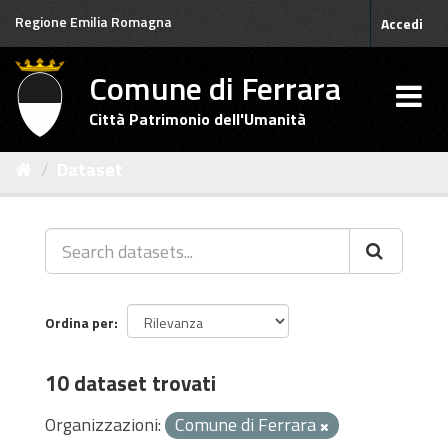
Salta
Regione Emilia Romagna
Accedi
al
contenuto
Comune di Ferrara
Città Patrimonio dell'Umanità
Dataset
Ordina per
10 dataset trovati
Organizzazioni:
Comune di Ferrara