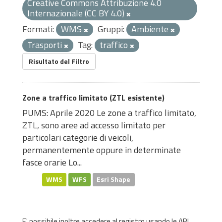
Creative Commons Attribuzione 4.0
Internazionale (CC BY 4.0)
Formati:
WMS
Gruppi:
Ambiente
Trasporti
Tag:
traffico
Risultato del Filtro
Zone a traffico limitato (ZTL esistente)
PUMS: Aprile 2020 Le zone a traffico limitato,
ZTL, sono aree ad accesso limitato per
particolari categorie di veicoli,
permanentemente oppure in determinate
fasce orarie Lo...
WMS
WFS
Esri Shape
E' possibile inoltre accedere al registro usando le
API