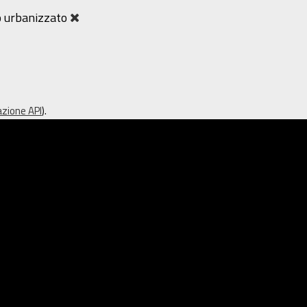
io urbanizzato
zione API
).