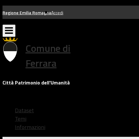
Salta
Regione Emilia Romagna
Accedi
al
contenuto
Comune di
Ferrara
Città Patrimonio dell'Umanità
Dataset
Temi
Informazioni