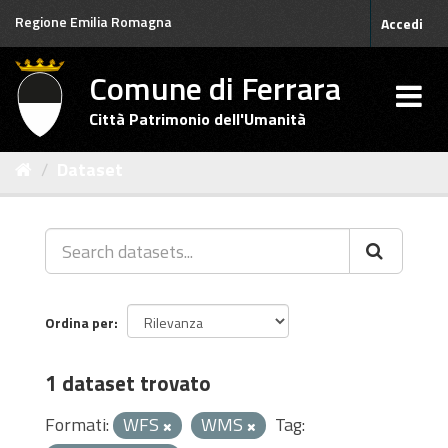
Salta
Regione Emilia Romagna
Accedi
al
contenuto
Comune di Ferrara
Città Patrimonio dell'Umanità
Dataset
Ordina per
1 dataset trovato
Formati:
WFS
WMS
Tag: