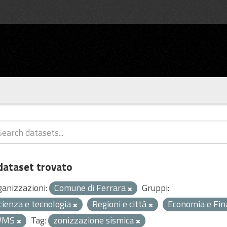
dataset trovato
ganizzazioni:
Comune di Ferrara
Gruppi:
cienza e tecnologia
Regioni e città
Economia e Fi
WMS
Tag:
zonizzazione sismica