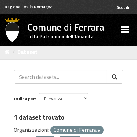
Salta
Regione Emilia Romagna
Accedi
al
contenuto
Comune di Ferrara
Città Patrimonio dell'Umanità
Dataset
Ordina per
1 dataset trovato
Organizzazioni:
Comune di Ferrara