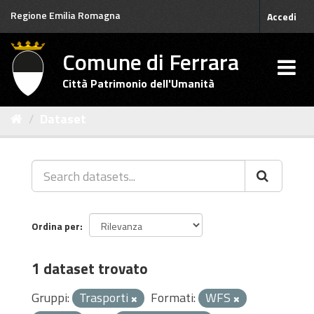
Salta
Regione Emilia Romagna
Accedi
al
contenuto
Comune di Ferrara
Città Patrimonio dell'Umanità
Dataset
Ordina per
1 dataset trovato
Gruppi:
Trasporti
Formati:
WFS