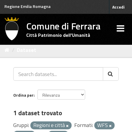
Salta
Regione Emilia Romagna
Accedi
al
contenuto
Comune di Ferrara
Città Patrimonio dell'Umanità
Dataset
Ordina per
1 dataset trovato
Gruppi:
Regioni e città
Formati:
WFS