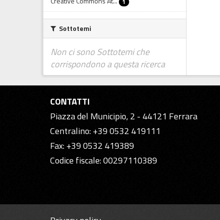
Creative Commons At...
1
Sottotemi
Non ci sono Sottotemi che
corrispondono a questa ricerca
CONTATTI
Piazza del Municipio, 2 - 44121 Ferrara
Centralino: +39 0532 419111
Fax: +39 0532 419389
Codice fiscale: 00297110389