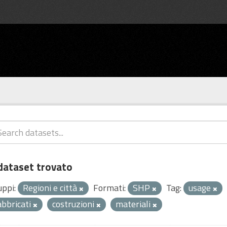
dataset trovato
uppi:
Regioni e città
Formati:
SHP
Tag:
usage
abbricati
costruzioni
materiali