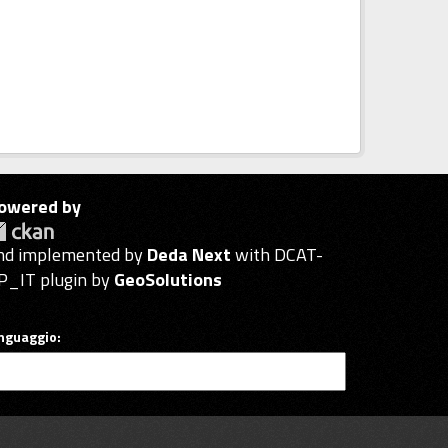
owered by
nd implemented by
Deda Next
with DCAT-
P_IT plugin by
GeoSolutions
inguaggio