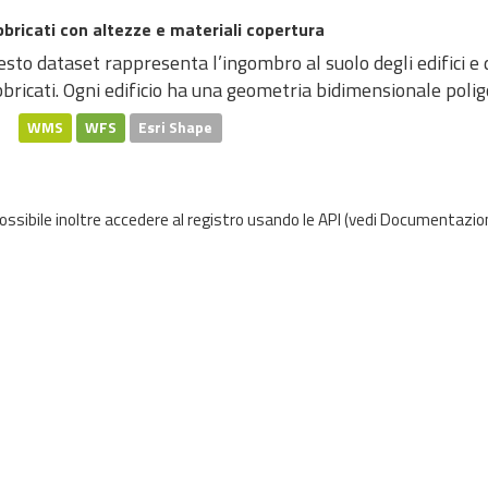
bricati con altezze e materiali copertura
sto dataset rappresenta l’ingombro al suolo degli edifici e d
bricati. Ogni edificio ha una geometria bidimensionale poligo
WMS
WFS
Esri Shape
possibile inoltre accedere al registro usando le
API
(vedi
Documentazion