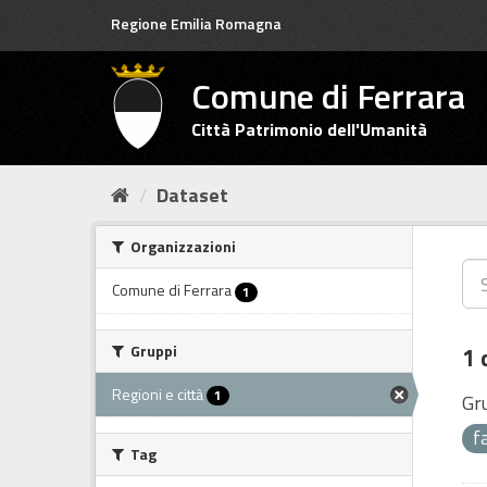
Salta
Regione Emilia Romagna
al
contenuto
Comune di Ferrara
Città Patrimonio dell'Umanità
Dataset
Organizzazioni
Comune di Ferrara
1
Gruppi
1 
Regioni e città
1
Gr
f
Tag