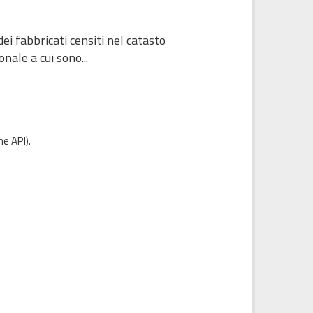
ei fabbricati censiti nel catasto
nale a cui sono...
e API
).