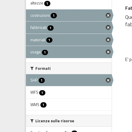
altezze
1
Fab
costruzioni
1
Que
fab
fabbricati
1
materiali
1
usage
1
E' 
Formati
SHP
1
WFS
1
WMS
1
Licenze sulle risorse