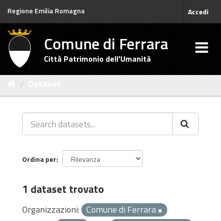
Salta
Regione Emilia Romagna
Accedi
al
contenuto
Comune di Ferrara
Città Patrimonio dell'Umanità
Dataset
Ordina per
1 dataset trovato
Organizzazioni:
Comune di Ferrara