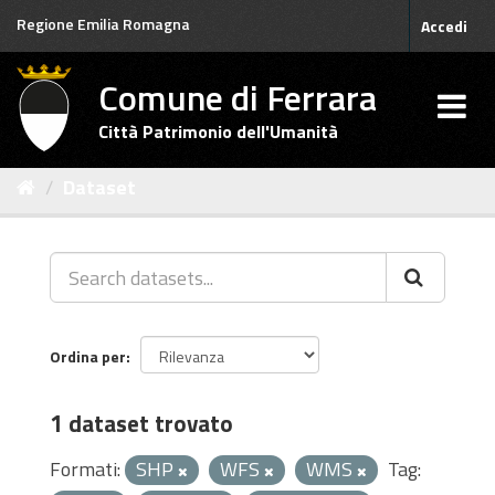
Salta
Regione Emilia Romagna
Accedi
al
contenuto
Comune di Ferrara
Città Patrimonio dell'Umanità
Dataset
Ordina per
1 dataset trovato
Formati:
SHP
WFS
WMS
Tag: