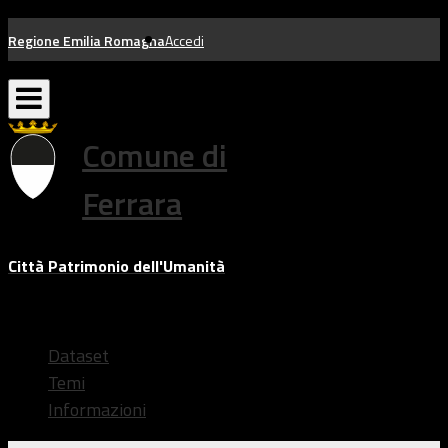
Salta
Regione Emilia Romagna
Accedi
al
contenuto
Comune di
Ferrara
Città Patrimonio dell'Umanità
Dataset
Temi
Informazioni