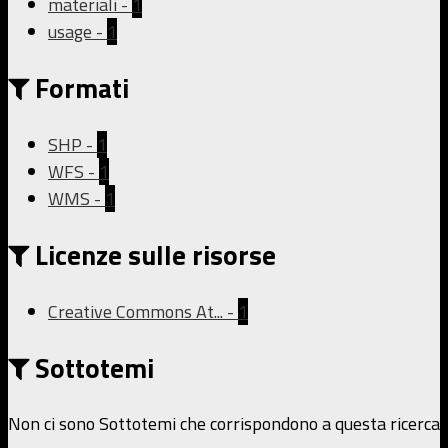
materiali
-
1
usage
-
1
Formati
SHP
-
1
WFS
-
1
WMS
-
1
Licenze sulle risorse
Creative Commons At...
-
1
Sottotemi
Non ci sono Sottotemi che corrispondono a questa ricerca