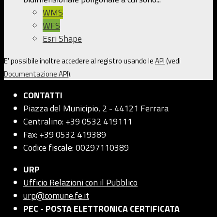
WMS
WFS
Esri Shape
E' possibile inoltre accedere al registro usando le
API
(vedi
Documentazione API
).
CONTATTI
Piazza del Municipio, 2 - 44121 Ferrara
Centralino: +39 0532 419111
Fax: +39 0532 419389
Codice fiscale: 00297110389
URP
Ufficio Relazioni con il Pubblico
urp@comune.fe.it
PEC - POSTA ELETTRONICA CERTIFICATA