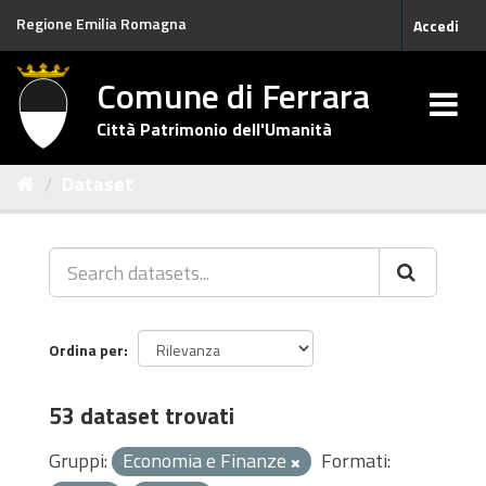
Salta
Regione Emilia Romagna
Accedi
al
contenuto
Comune di Ferrara
Città Patrimonio dell'Umanità
Dataset
Ordina per
53 dataset trovati
Gruppi:
Economia e Finanze
Formati: