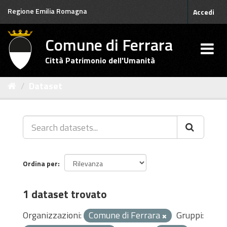
Salta
Regione Emilia Romagna
Accedi
al
contenuto
Comune di Ferrara
Città Patrimonio dell'Umanità
Dataset
Ordina per
1 dataset trovato
Organizzazioni:
Comune di Ferrara
Gruppi: