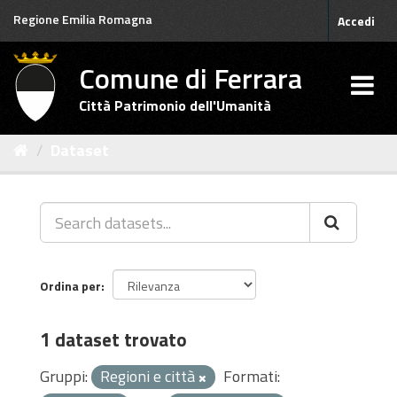
Salta
Regione Emilia Romagna
Accedi
al
contenuto
Comune di Ferrara
Città Patrimonio dell'Umanità
Dataset
Ordina per
1 dataset trovato
Gruppi:
Regioni e città
Formati: