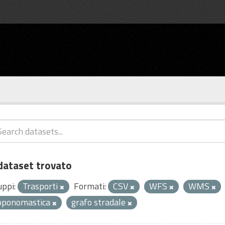
dataset trovato
uppi:
Trasporti
Formati:
CSV
WFS
WMS
oponomastica
grafo stradale