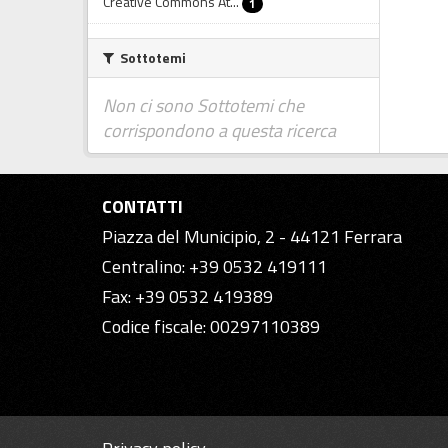
Creative Commons At...
1
Sottotemi
Non ci sono Sottotemi che
corrispondono a questa ricerca
CONTATTI
Piazza del Municipio, 2 - 44121 Ferrara
Centralino: +39 0532 419111
Fax: +39 0532 419389
Codice fiscale: 00297110389