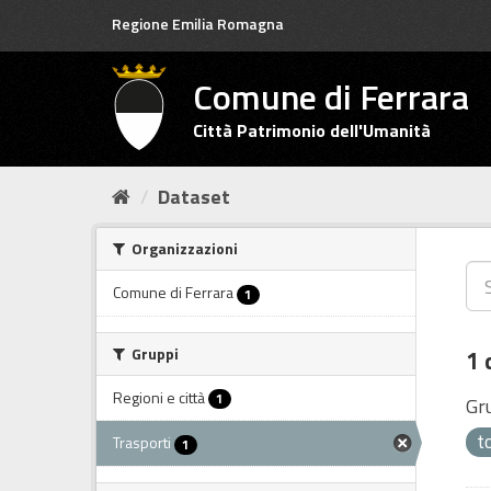
Salta
Regione Emilia Romagna
al
contenuto
Comune di Ferrara
Città Patrimonio dell'Umanità
Dataset
Organizzazioni
Comune di Ferrara
1
Gruppi
1 
Regioni e città
1
Gr
t
Trasporti
1