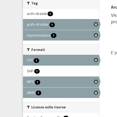
Tag
Arc
archi stradali
1
Vis
pro
grafo stradale
1
toponomastica
1
Formati
E' 
CSV
1
SHP
1
WFS
1
WMS
1
Licenze sulle risorse