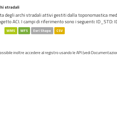
hi stradali
ta degli archi stradali attivi gestiti dalla toponomastica me
getto ACI. I campi di riferimento sono i seguenti: ID_STD: ID
WMS
WFS
Esri Shape
CSV
possibile inoltre accedere al registro usando le
API
(vedi
Documentazion