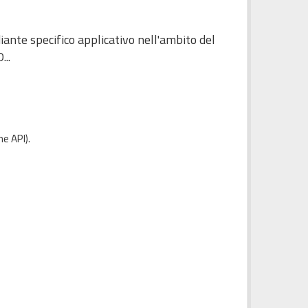
diante specifico applicativo nell'ambito del
...
e API
).