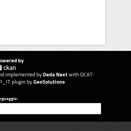
owered by
nd implemented by
Deda Next
with DCAT-
P_IT plugin by
GeoSolutions
inguaggio