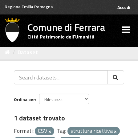
Salta
Regione Emilia Romagna
Accedi
al
contenuto
Comune di Ferrara
Città Patrimonio dell'Umanità
Dataset
Ordina per
1 dataset trovato
Formati:
CSV
Tag:
struttura ricettiva