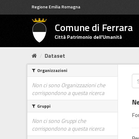
Salta
Regione Emilia Romagna
al
contenuto
Comune di Ferrara
Città Patrimonio dell'Umanità
Dataset
Organizzazioni
Non ci sono Organizzazioni che
corrispondono a questa ricerca
Ne
Gruppi
Fo
Non ci sono Gruppi che
corrispondono a questa ricerca
Per