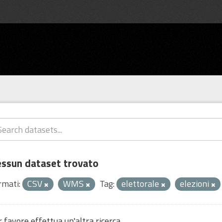
ssun dataset trovato
rmati:
CSV
WMS
Tag:
elettorale
elezioni
 favore effettua un'altra ricerca.