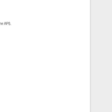
e API
).