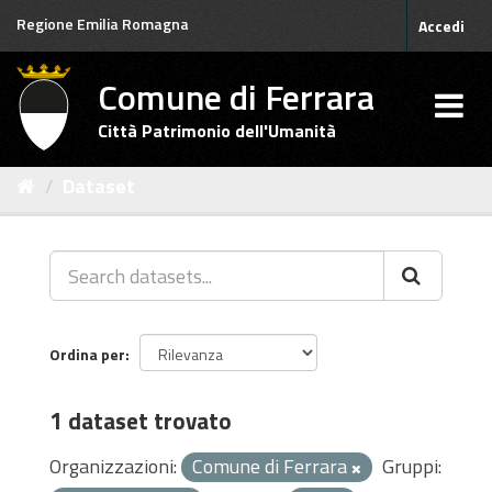
Salta
Regione Emilia Romagna
Accedi
al
contenuto
Comune di Ferrara
Città Patrimonio dell'Umanità
Dataset
Ordina per
1 dataset trovato
Organizzazioni:
Comune di Ferrara
Gruppi: