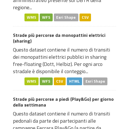
amministrativo presente sul DBTR della
regione...
WMS
WFS
Esri Shape
CSV
Strade più percorse da monopattini elettrici
(sharing)
Questo dataset contiene il numero di transiti
dei monopattini elettrici pubblici in sharing
free-floating (Dott, Helbiz). Per ogni arco
stradale è disponibile il conteggio...
WMS
WFS
CSV
HTML
Esri Shape
Strade più percorse a piedi (Play&Go) per giorno
della settimana
Questo dataset contiene il numero di transiti
pedonali da parte dei partecipanti alle
campagne Ferrara Play&Go (a partire da