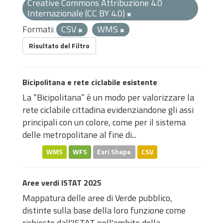
Creative Commons Attribuzione 4.0
Internazionale (CC BY 4.0)
Formati:
CSV
WMS
Risultato del Filtro
Bicipolitana e rete ciclabile esistente
La “Bicipolitana” è un modo per valorizzare la
rete ciclabile cittadina evidenziandone gli assi
principali con un colore, come per il sistema
delle metropolitane al fine di...
WMS
WFS
Esri Shape
CSV
Aree verdi ISTAT 2025
Mappatura delle aree di Verde pubblico,
distinte sulla base della loro funzione come
richiesto dall'ISTAT nell'ambito della