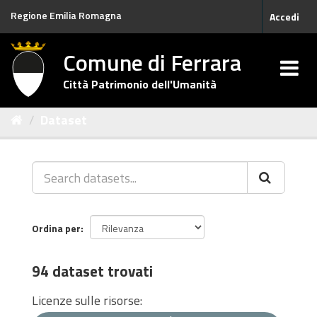
Salta
Regione Emilia Romagna
Accedi
al
contenuto
Comune di Ferrara
Città Patrimonio dell'Umanità
Dataset
Ordina per
94 dataset trovati
Licenze sulle risorse: