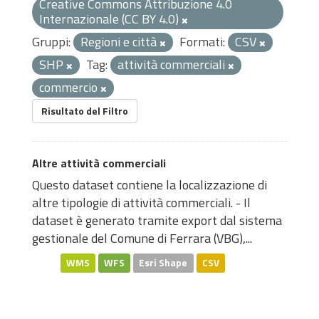
Creative Commons Attribuzione 4.0
Internazionale (CC BY 4.0)
Gruppi:
Regioni e città
Formati:
CSV
SHP
Tag:
attività commerciali
commercio
Risultato del Filtro
Altre attività commerciali
Questo dataset contiene la localizzazione di
altre tipologie di attività commerciali. - Il
dataset è generato tramite export dal sistema
gestionale del Comune di Ferrara (VBG),...
WMS
WFS
Esri Shape
CSV