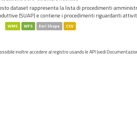
sto dataset rappresenta la lista di procedimenti amministrat
duttive (SUAP) e contiene i procedimenti riguardanti attività 
WMS
WFS
Esri Shape
CSV
possibile inoltre accedere al registro usando le
API
(vedi
Documentazion