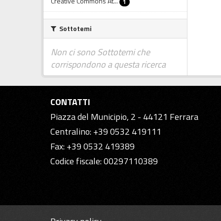
Creative Commons At...
1
Sottotemi
Non ci sono Sottotemi che
corrispondono a questa ricerca
CONTATTI
Piazza del Municipio, 2 - 44121 Ferrara
Centralino: +39 0532 419111
Fax: +39 0532 419389
Codice fiscale: 00297110389