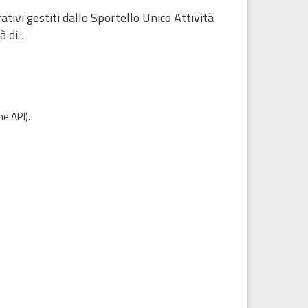
ivi gestiti dallo Sportello Unico Attività
di...
e API
).