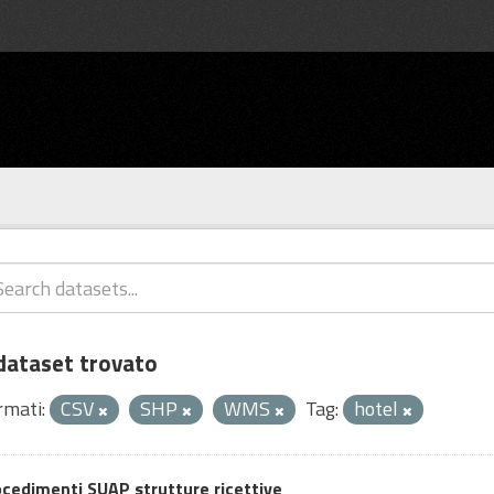
dataset trovato
rmati:
CSV
SHP
WMS
Tag:
hotel
cedimenti SUAP strutture ricettive