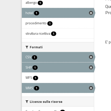
albergo
1
Que
Pro
hotel
1
procedimento
1
struttura ricettiva
1
E' 
Formati
CSV
1
SHP
1
WFS
1
WMS
1
Licenze sulle risorse