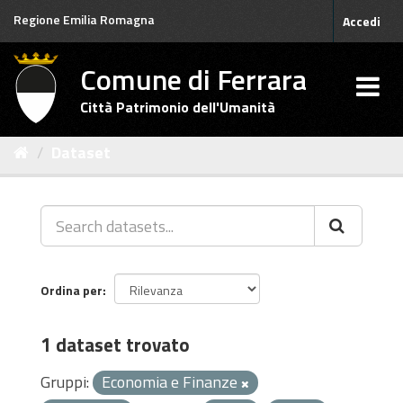
Salta
Regione Emilia Romagna
Accedi
al
contenuto
Comune di Ferrara
Città Patrimonio dell'Umanità
Dataset
Ordina per
1 dataset trovato
Gruppi:
Economia e Finanze