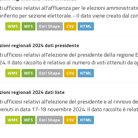
i ufficiosi relativi all'affluenza per le elezioni amministr
riferito per sezione elettorale. - Il dato viene creato dal com
WMS
WFS
Esri Shape
CSV
HTML
zioni regionali 2024 dati presidente
i ufficiosi relativi all'elezione del presidente della regi
4. Il dato raccolto è relativo al numero di voti ottenuti da ogn
WMS
WFS
Esri Shape
CSV
HTML
zioni regionali 2024 dati liste
i ufficiosi relativi all'elezione del presidente e al rinnovo 
enuti in data 17-18 novembre 2024. Il dato raccolto è relativ
WMS
WFS
Esri Shape
CSV
HTML