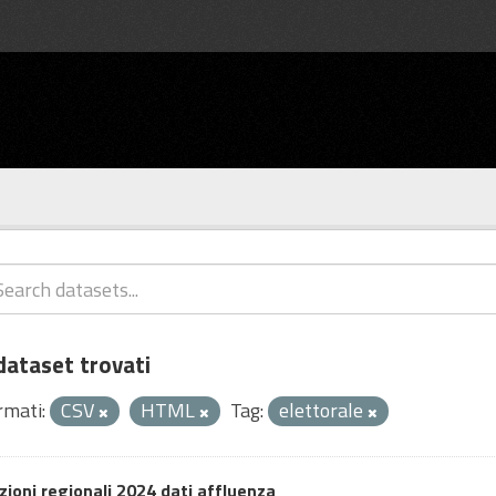
dataset trovati
rmati:
CSV
HTML
Tag:
elettorale
zioni regionali 2024 dati affluenza