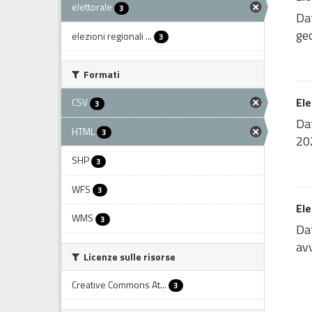
elettorale
3
Dat
geo
elezioni regionali ...
3
Formati
Ele
CSV
3
Dat
HTML
3
202
SHP
3
WFS
3
Ele
WMS
3
Dat
avv
Licenze sulle risorse
Creative Commons At...
3