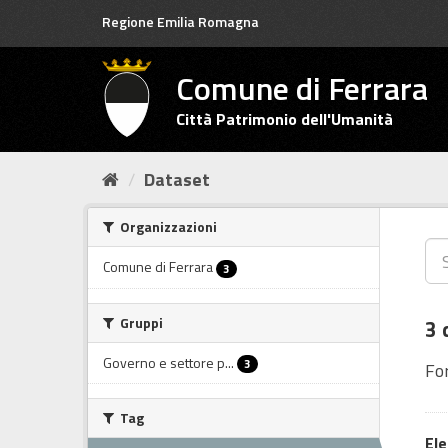
Salta
Regione Emilia Romagna
al
contenuto
Comune di Ferrara
Città Patrimonio dell'Umanità
Dataset
Organizzazioni
Comune di Ferrara
3
Gruppi
3 
Governo e settore p...
3
Fo
Tag
Ele