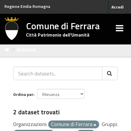
Salta
Regione Emilia Romagna
Accedi
al
contenuto
Comune di Ferrara
Città Patrimonio dell'Umanità
Dataset
Ordina per
2 dataset trovati
Organizzazioni:
Comune di Ferrara
Gruppi: