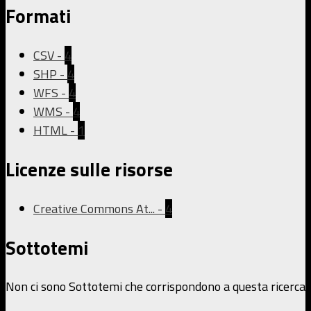
Formati
CSV
-
4
SHP
-
4
WFS
-
4
WMS
-
4
HTML
-
1
Licenze sulle risorse
Creative Commons At...
-
4
Sottotemi
Non ci sono Sottotemi che corrispondono a questa ricerca