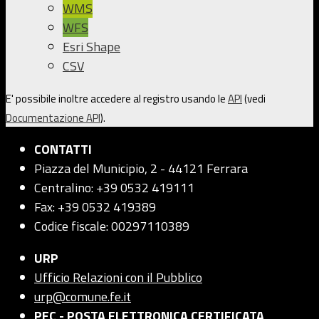
WMS
WFS
Esri Shape
CSV
E' possibile inoltre accedere al registro usando le
API
(vedi
Documentazione API
).
CONTATTI
Piazza del Municipio, 2 - 44121 Ferrara
Centralino: +39 0532 419111
Fax: +39 0532 419389
Codice fiscale: 00297110389
URP
Ufficio Relazioni con il Pubblico
urp@comune.fe.it
PEC - POSTA ELETTRONICA CERTIFICATA