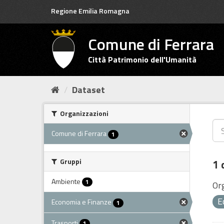
Salta
Regione Emilia Romagna
al
contenuto
Comune di Ferrara
Città Patrimonio dell'Umanità
Dataset
Organizzazioni
Comune di Ferrara
1
Gruppi
1 
Ambiente
1
Or
E
Economia e Finanze
1
Trasporti
1