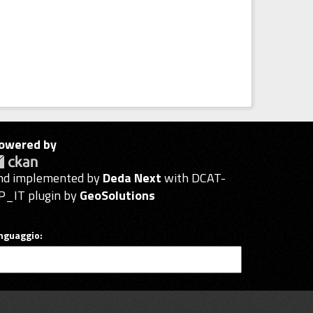
owered by
nd implemented by
Deda Next
with DCAT-
P_IT plugin by
GeoSolutions
inguaggio