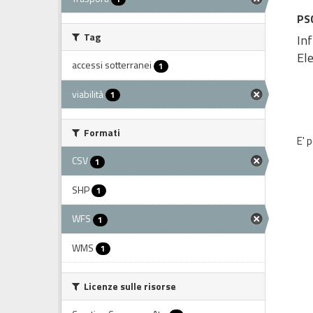
PSC
Tag
Inf
Ele
accessi sotterranei
1
viabilità
1
Formati
E' 
CSV
1
SHP
1
WFS
1
WMS
1
Licenze sulle risorse