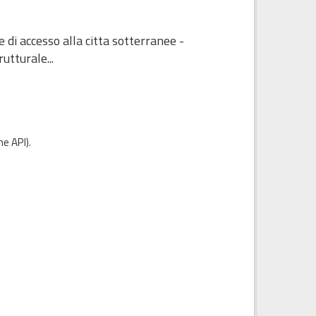
 di accesso alla citta sotterranee -
utturale...
e API
).