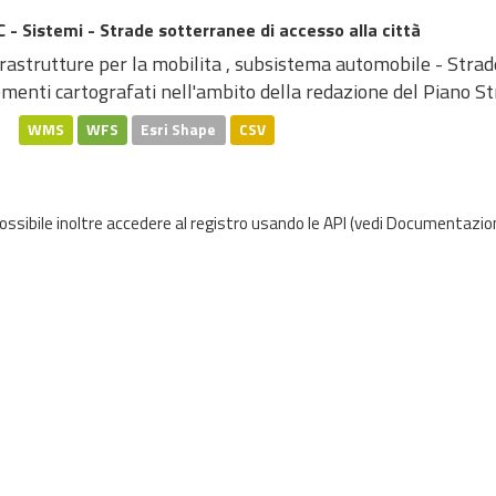
 - Sistemi - Strade sotterranee di accesso alla città
rastrutture per la mobilita , subsistema automobile - Strade
menti cartografati nell'ambito della redazione del Piano Str
WMS
WFS
Esri Shape
CSV
possibile inoltre accedere al registro usando le
API
(vedi
Documentazion