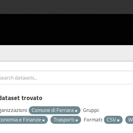
dataset trovato
ganizzazioni:
Comune di Ferrara
Gruppi:
conomia e Finanze
Trasporti
Formati:
CSV
W