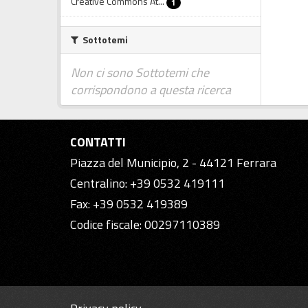
Creative Commons At...
1
Sottotemi
Non ci sono Sottotemi che
corrispondono a questa ricerca
CONTATTI
Piazza del Municipio, 2 - 44121 Ferrara
Centralino: +39 0532 419111
Fax: +39 0532 419389
Codice fiscale: 00297110389