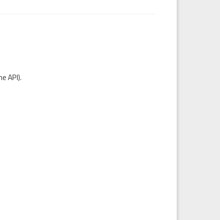
e API
).