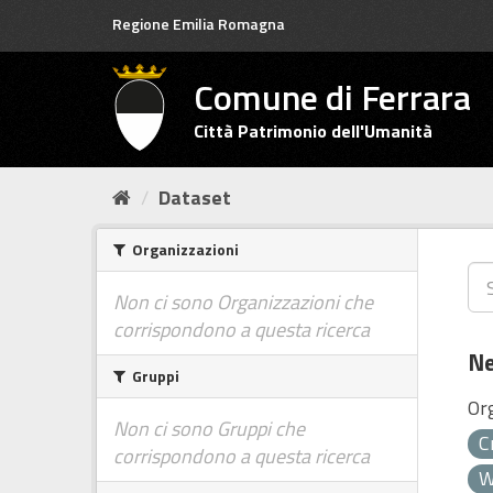
Salta
Regione Emilia Romagna
al
contenuto
Comune di Ferrara
Città Patrimonio dell'Umanità
Dataset
Organizzazioni
Non ci sono Organizzazioni che
corrispondono a questa ricerca
Ne
Gruppi
Or
Non ci sono Gruppi che
C
corrispondono a questa ricerca