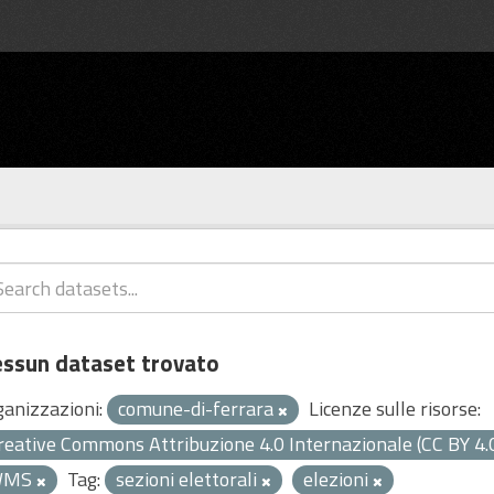
ssun dataset trovato
ganizzazioni:
comune-di-ferrara
Licenze sulle risorse:
reative Commons Attribuzione 4.0 Internazionale (CC BY 4.
WMS
Tag:
sezioni elettorali
elezioni