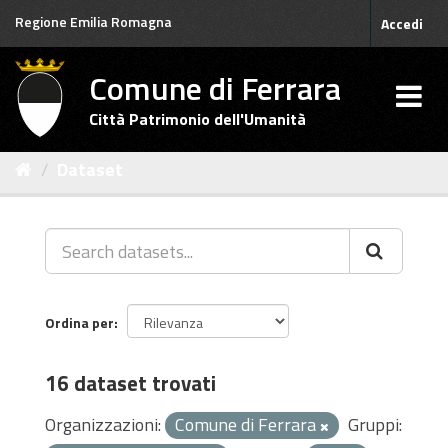
Salta
Regione Emilia Romagna
Accedi
al
contenuto
Comune di Ferrara
Città Patrimonio dell'Umanità
Dataset
Ordina per
16 dataset trovati
Organizzazioni:
Comune di Ferrara
Gruppi: