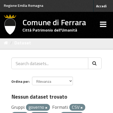
Salta
Regione Emilia Romagna
Accedi
al
contenuto
Comune di Ferrara
Città Patrimonio dell'Umanità
Dataset
Ordina per
Nessun dataset trovato
Gruppi:
governo
Formati:
CSV