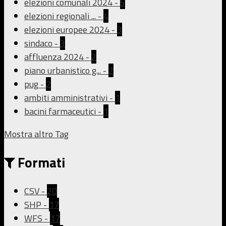
elezioni comunali 2024
-
5
elezioni regionali ...
-
4
elezioni europee 2024
-
3
sindaco
-
3
affluenza 2024
-
2
piano urbanistico g...
-
2
pug
-
2
ambiti amministrativi
-
1
bacini farmaceutici
-
1
Mostra altro Tag
Formati
CSV
-
20
SHP
-
17
WFS
-
17