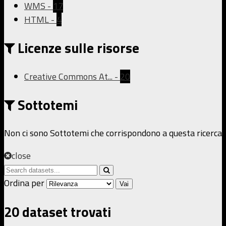
WMS
-
17
HTML
-
4
Licenze sulle risorse
Creative Commons At...
-
20
Sottotemi
Non ci sono Sottotemi che corrispondono a questa ricerca
close
Ordina per
Vai
20 dataset trovati