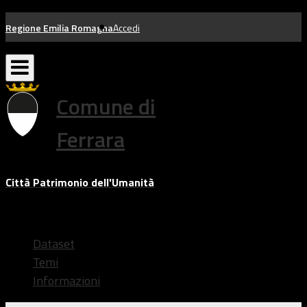
Salta
Regione Emilia Romagna
Accedi
al
contenuto
Comune di
Ferrara
Città Patrimonio dell'Umanità
Dataset
Temi
Informazioni