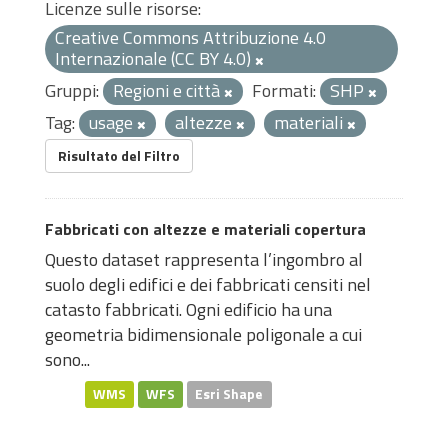
Licenze sulle risorse:
Creative Commons Attribuzione 4.0
Internazionale (CC BY 4.0)
Gruppi:
Regioni e città
Formati:
SHP
Tag:
usage
altezze
materiali
Risultato del Filtro
Fabbricati con altezze e materiali copertura
Questo dataset rappresenta l’ingombro al
suolo degli edifici e dei fabbricati censiti nel
catasto fabbricati. Ogni edificio ha una
geometria bidimensionale poligonale a cui
sono...
WMS
WFS
Esri Shape