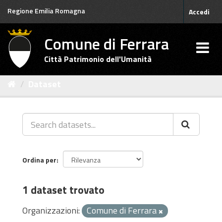
Salta
Regione Emilia Romagna
Accedi
al
contenuto
Comune di Ferrara
Città Patrimonio dell'Umanità
Dataset
Ordina per
1 dataset trovato
Organizzazioni:
Comune di Ferrara