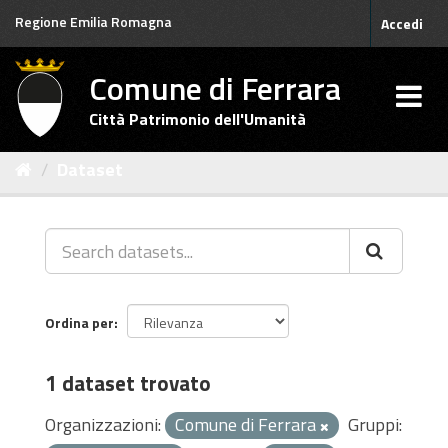
Salta
Regione Emilia Romagna
Accedi
al
contenuto
Comune di Ferrara
Città Patrimonio dell'Umanità
Dataset
Ordina per
1 dataset trovato
Organizzazioni:
Comune di Ferrara
Gruppi: