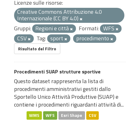
Licenze sulle risorse:
Creative Commons Attribuzione 4.0
Internazionale (CC BY 4.0)
Gruppi:
Regioni e città
Formati:
WFS
CSV
Tag:
sport
procedimento
Risultato del Filtro
Procedimenti SUAP strutture sportive
Questo dataset rappresenta la lista di
procedimenti amministrativi gestiti dallo
Sportello Unico Attività Produttive (SUAP) e
contiene i procedimenti riguardanti attività di...
WMS
WFS
Esri Shape
CSV